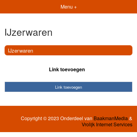
Menu +
IJzerwaren
IJzerwaren
Link toevoegen
Link toevoegen
Copyright © 2023 Onderdeel van
BaakmanMedia
&
Vrolijk Internet Services